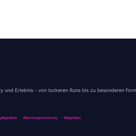
y und Erlebnis - von lockeren Runs bis zu besonderen Fo
yNightRun
#RunningCommunity
#NightRun