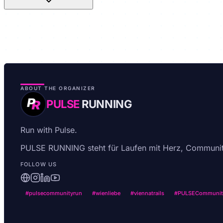
Kein Stress - wir machen langsam!
ABOUT THE ORGANIZER
PULSE
RUNNING
Run with Pulse.
PULSE RUNNING steht für Laufen mit Herz, Communit
FOLLOW US
#pulsecommunityrun
#wienliebe
#viennatrails
#PULSECommunit