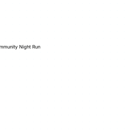
munity Night Run
ntlang und hoch auf den Kahlenberg.
der Höhenstraße entlang bis wir am Schreiberbach entlang 