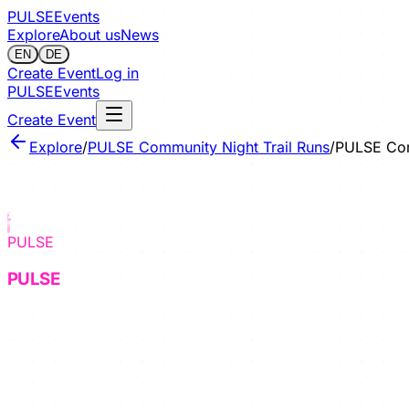
PULSE
Events
Explore
About us
News
EN
DE
Create Event
Log in
PULSE
Events
Create Event
Explore
/
PULSE Community Night Trail Runs
/
PULSE Com
Sign in to save
PULSE
Community Night Trail Runs
· #
1
PULSE
Community Night Run
Running
/
Fun Run
/
Trail Running
Wir laufen gemeinsam von Grinzing, den Schreiberbach e
Dort nach kurzem innehalten dann ein kurzes Stück neben 