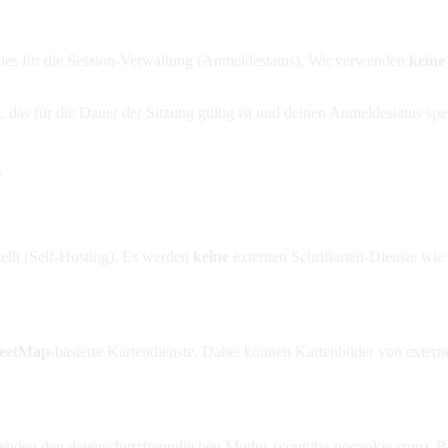
ies für die Session-Verwaltung (Anmeldestatus). Wir verwenden
keine
das für die Dauer der Sitzung gültig ist und deinen Anmeldestatus spe
e
tellt (Self-Hosting). Es werden
keine
externen Schriftarten-Dienste wie
eetMap
-basierte Kartendienste. Dabei können Kartenbilder von exter
wenden den datenschutzfreundlichen Modus (youtube-nocookie.com). B