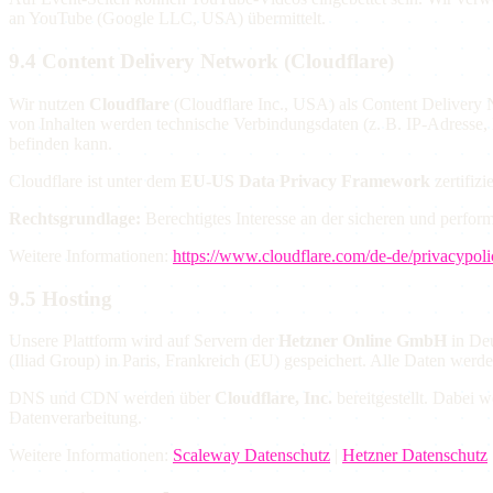
an YouTube (Google LLC, USA) übermittelt.
9.4 Content Delivery Network (Cloudflare)
Wir nutzen
Cloudflare
(Cloudflare Inc., USA) als Content Delivery
von Inhalten werden technische Verbindungsdaten (z. B. IP-Adresse, 
befinden kann.
Cloudflare ist unter dem
EU-US Data Privacy Framework
zertifizi
Rechtsgrundlage:
Berechtigtes Interesse an der sicheren und perform
Weitere Informationen:
https://www.cloudflare.com/de-de/privacypoli
9.5 Hosting
Unsere Plattform wird auf Servern der
Hetzner Online GmbH
in Deu
(Iliad Group) in Paris, Frankreich (EU) gespeichert. Alle Daten werd
DNS und CDN werden über
Cloudflare, Inc.
bereitgestellt. Dabei 
Datenverarbeitung.
Weitere Informationen:
Scaleway Datenschutz
|
Hetzner Datenschutz