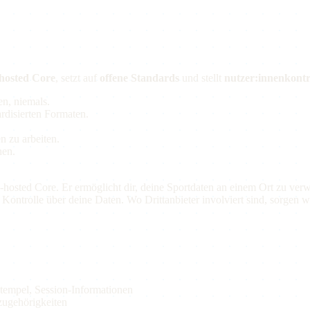
hosted Core
, setzt auf
offene Standards
und stellt
nutzer:innenkontr
en, niemals.
ardisierten Formaten.
n zu arbeiten.
hen.
 EU-hosted Core. Er ermöglicht dir, deine Sportdaten an einem Ort zu ve
Kontrolle über deine Daten. Wo Drittanbieter involviert sind, sorgen wi
stempel, Session-Informationen
zugehörigkeiten