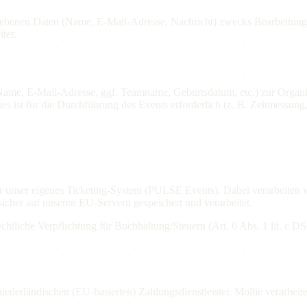
benen Daten (Name, E-Mail-Adresse, Nachricht) zwecks Bearbeitung d
ter.
(Name, E-Mail-Adresse, ggf. Teamname, Geburtsdatum, etc.) zur Organ
s ist für die Durchführung des Events erforderlich (z. B. Zeitmessung, 
r unser eigenes Ticketing-System (PULSE Events). Dabei verarbeiten 
cher auf unseren EU-Servern gespeichert und verarbeitet.
chtliche Verpflichtung für Buchhaltung/Steuern (Art. 6 Abs. 1 lit. c D
niederländischen (EU-basierten) Zahlungsdienstleister. Mollie verarbei