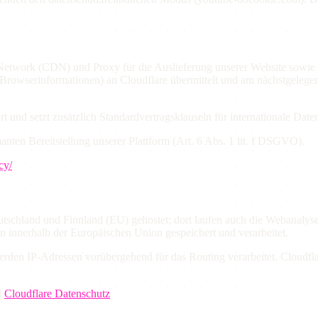
 Network (CDN) und Proxy für die Auslieferung unserer Website sowi
Browserinformationen) an Cloudflare übermittelt und am nächstgelegen
ert und setzt zusätzlich Standardvertragsklauseln für internationale Dat
anten Bereitstellung unserer Plattform (Art. 6 Abs. 1 lit. f DSGVO).
cy/
tschland und Finnland (EU) gehostet; dort laufen auch die Webanal
en innerhalb der Europäischen Union gespeichert und verarbeitet.
werden IP-Adressen vorübergehend für das Routing verarbeitet. Cloudfla
|
Cloudflare Datenschutz