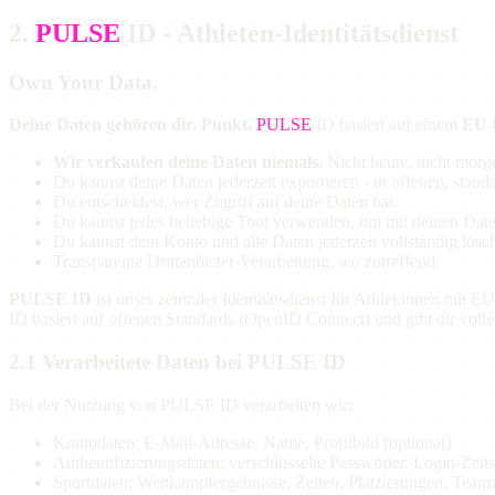
2.
PULSE
ID - Athleten-Identitätsdienst
Own Your Data.
Deine Daten gehören dir. Punkt.
PULSE
ID basiert auf einem
EU-
Wir verkaufen deine Daten niemals.
Nicht heute, nicht morg
Du kannst deine Daten jederzeit exportieren - in offenen, stand
Du entscheidest, wer Zugriff auf deine Daten hat.
Du kannst jedes beliebige Tool verwenden, um mit deinen Date
Du kannst dein Konto und alle Daten jederzeit vollständig lösc
Transparente Drittanbieter-Verarbeitung, wo zutreffend.
PULSE ID
ist unser zentraler Identitätsdienst für Athlet:innen mit
ID basiert auf offenen Standards (OpenID Connect) und gibt dir volle 
2.1 Verarbeitete Daten bei PULSE ID
Bei der Nutzung von PULSE ID verarbeiten wir:
Kontodaten: E-Mail-Adresse, Name, Profilbild (optional)
Authentifizierungsdaten: verschlüsselte Passwörter, Login-Zeit
Sportdaten: Wettkampfergebnisse, Zeiten, Platzierungen, Team