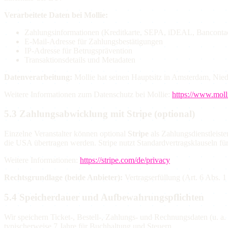
Verarbeitete Daten bei Mollie:
Zahlungsinformationen (Kreditkarte, SEPA, iDEAL, Bancontact
E-Mail-Adresse für Zahlungsbestätigungen
IP-Adresse für Betrugsprävention
Transaktionsdetails und Metadaten
Datenverarbeitung:
Mollie hat seinen Hauptsitz in Amsterdam, Nied
Weitere Informationen zum Datenschutz bei Mollie:
https://www.moll
5.3 Zahlungsabwicklung mit Stripe (optional)
Einzelne Veranstalter können optional
Stripe
als Zahlungsdienstleiste
die USA übertragen werden. Stripe nutzt Standardvertragsklauseln fü
Weitere Informationen:
https://stripe.com/de/privacy
Rechtsgrundlage (beide Anbieter):
Vertragserfüllung (Art. 6 Abs. 
5.4 Speicherdauer und Aufbewahrungspflichten
Wir speichern Ticket-, Bestell-, Zahlungs- und Rechnungsdaten (u. a.
typischerweise 7 Jahre für Buchhaltung und Steuern.