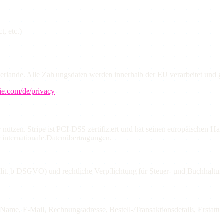
, etc.)
erlande. Alle Zahlungsdaten werden innerhalb der EU verarbeitet und g
ie.com/de/privacy
r nutzen. Stripe ist PCI-DSS zertifiziert und hat seinen europäischen Ha
r internationale Datenübertragungen.
1 lit. b DSGVO) und rechtliche Verpflichtung für Steuer- und Buchhalt
 Name, E-Mail, Rechnungsadresse, Bestell-/Transaktionsdetails, Erstatt