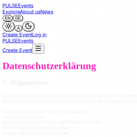
PULSE
Events
Explore
About us
News
EN
DE
A
Create Event
Log in
PULSE
Events
Create Event
Datenschutzerklärung
1. Allgemeines
Der Schutz deiner persönlichen Daten ist uns ein besonderes Anlieg
Datenschutzerklärung informieren wir dich über die wichtigsten Asp
Verantwortlich für die Datenverarbeitung ist:
Come In Labs FlexCo
Schottenfeldgasse 60/36-38, 1070 Wien, Österreich
FN 679694a, Handelsgericht Wien
E-Mail:
support@comeinlabs.com