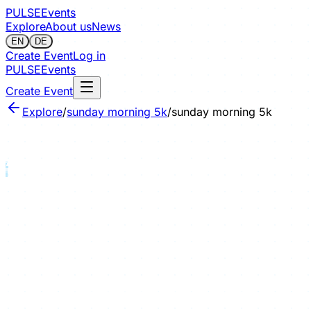
PULSE
Events
Explore
About us
News
EN
DE
Create Event
Log in
PULSE
Events
Create Event
Explore
/
sunday morning 5k
/
sunday morning 5k
Sign in to save
sunday morning 5k
· #
1
sunday morning 5k
Running
/
Road
Treffpunkt:
McDonalds Schottentor 😊
Pace
: Für alle etwas dabei, zwischen 6:00 und 7:30 min/