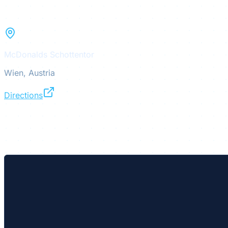
McDonalds Schottentor
Wien, Austria
Directions