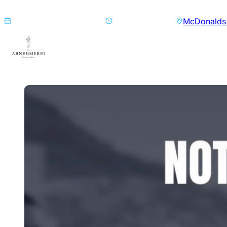
Strecke
: 5km rund um den Ring
Sunday, April 12th, 2026
8:30 AM GMT+2
McDonalds 
Organized by
Die Abnehmerei